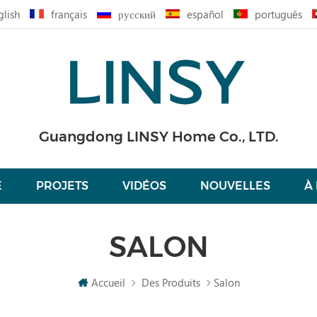
glish
français
русский
español
português
Guangdong LINSY Home Co., LTD.
É
PROJETS
VIDÉOS
NOUVELLES
À
SALON
Accueil
Des Produits
Salon