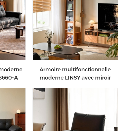
 moderne
Armoire multifonctionnelle
PS660-A
moderne LINSY avec miroir
QA1I-A