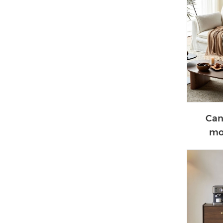
Can
mo
co