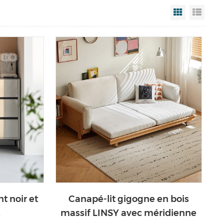
Grid View
List V
t noir et
Canapé-lit gigogne en bois
A
massif LINSY avec méridienne