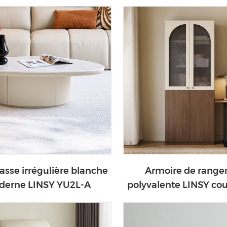
BS103-A
asse irrégulière blanche
Armoire de rang
erne LINSY YU2L-A
polyvalente LINSY cou
au lait RC2T-