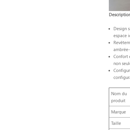
Description
Design s
espace i
Revêteme
ambrée-o
Confort 
non seul
Configur
configur
Nom du
produit
Marque
Taille