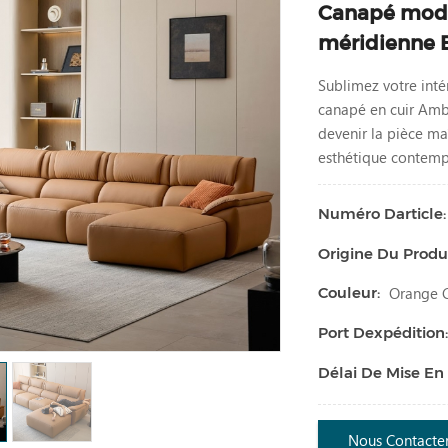
Canapé mode
méridienne 
Sublimez votre inté
canapé en cuir Amb
devenir la pièce ma
esthétique contemp
Numéro Darticle:
Origine Du Produi
Orange C
Couleur:
Port Dexpédition
Délai De Mise En
Nous Contacte