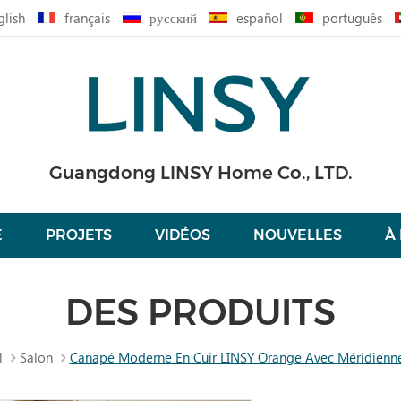
glish
français
русский
español
português
Guangdong LINSY Home Co., LTD.
É
PROJETS
VIDÉOS
NOUVELLES
À
DES PRODUITS
l
Salon
Canapé Moderne En Cuir LINSY Orange Avec Méridienn