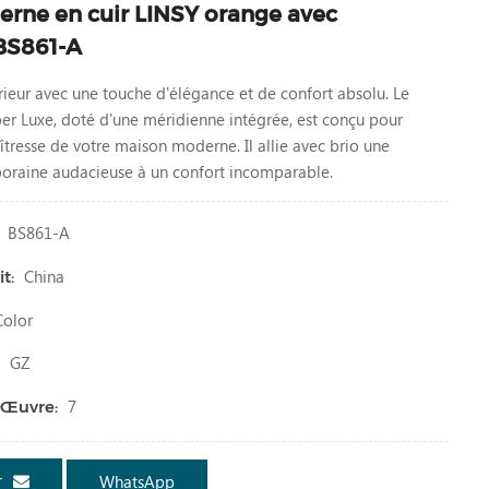
rne en cuir LINSY orange avec
BS861-A
rieur avec une touche d'élégance et de confort absolu. Le
er Luxe, doté d'une méridienne intégrée, est conçu pour
îtresse de votre maison moderne. Il allie avec brio une
oraine audacieuse à un confort incomparable.
BS861-A
China
t:
olor
GZ
:
7
 Œuvre:
r
WhatsApp