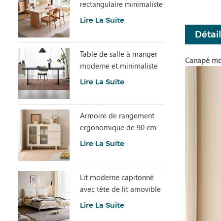
rectangulaire minimaliste
avec pierre frittée
Lire La Suite
LH586R4-C
Détai
Table de salle à manger
Canapé mod
moderne et minimaliste
en dalle de pierre grise
Lire La Suite
avec plateau en acrylique
transparent RI2R-B
Armoire de rangement
ergonomique de 90 cm
de hauteur et spacieuse
Lire La Suite
TN1T-A
Lit moderne capitonné
avec tête de lit amovible
BC663-A
Lire La Suite