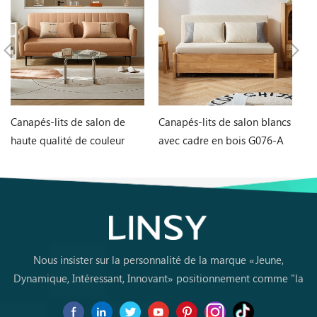
Canapés-lits de salon de
Canapés-lits de salon blancs
Ta
haute qualité de couleur
avec cadre en bois G076-A
et
orange G060-A
L
Nous insister sur la personnalité de la marque «Jeune,
Dynamique, Intéressant, Innovant» positionnement comme "la
marque de premier choix pourles jeunes achètent des meubles
pour la première fois