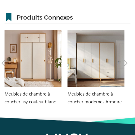
Produits Connexes
Meubles de chambre à
Meubles de chambre à
C
coucher lisy couleur blanc
coucher modernes Armoire
ch
1,2 m deux portes armoire
de rangement MDF JC18D-
de
ls466d6-a
A1