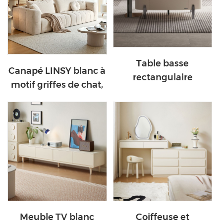
Table basse
Canapé LINSY blanc à
rectangulaire
motif griffes de chat,
moderne et
grand format,
polyvalente LINSY
entretien facile BS167-
RD3L-B
A
Meuble TV blanc
Coiffeuse et