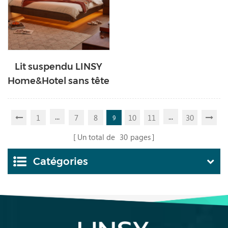
LH254R6-B
Lit suspendu LINSY
Home&Hotel sans tête
de lit UB6A-C
...
...
1
7
8
10
11
30
9
Un total de
30
pages
Catégories