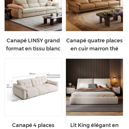
Canapé LINSY grand
Canapé quatre places
format en tissu blanc
en cuir marron thé
lait d'amande BS696-
LINSY PS282-B
A
Canapé 4 places
Lit King élégant en