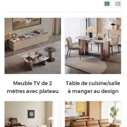
Grid Vi
Li
Meuble TV de 2
Table de cuisine/salle
mètres avec plateau
à manger au design
en marbre et
moderne avec
plusieurs tiroirs VD1M-
plateau en marbre
B
VD2R-B