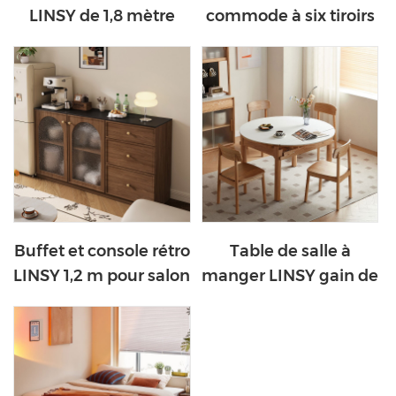
LINSY de 1,8 mètre
commode à six tiroirs
avec quatre tiroirs
LINSY White Cloud
LH094M5-A
RJ1C-C
Buffet et console rétro
Table de salle à
LINSY 1,2 m pour salon
manger LINSY gain de
RC1T-A
place et
multifonctionnelle
avec plateau en
ardoise épaisse