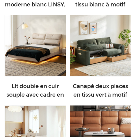
moderne blanc LINSY,
tissu blanc à motif
grand modèle, en
griffes de chat BC501-
tissu à motif griffes de
A
chat BS677-A
Lit double en cuir
Canapé deux places
souple avec cadre en
en tissu vert à motif
bois PC808-A
griffes de chat avec
structure en bois
massif BS234-A