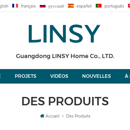
glish
français
русский
español
português
Guangdong LINSY Home Co., LTD.
É
PROJETS
VIDÉOS
NOUVELLES
À
DES PRODUITS
Accueil
Des Produits