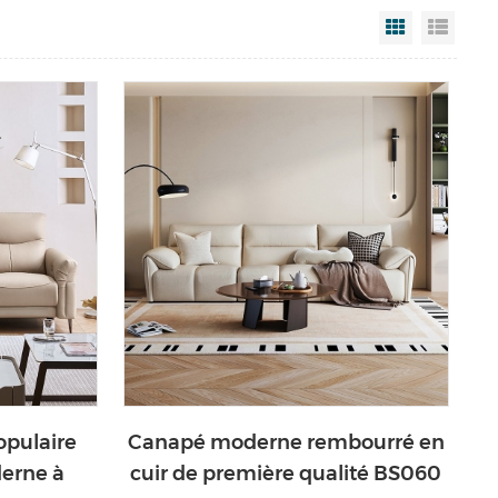
Grid View
List V
opulaire
Canapé moderne rembourré en
erne à
cuir de première qualité BS060