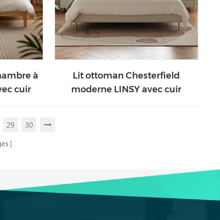
chambre à
Lit ottoman Chesterfield
ec cuir
moderne LINSY avec cuir
BC067-A
29
30
ges