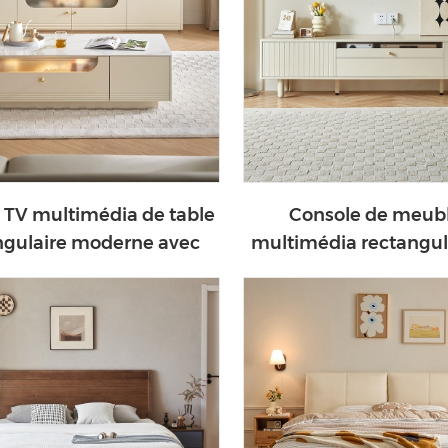
 TV multimédia de table
Console de meub
ngulaire moderne avec
multimédia rectangul
tiroirs QY1M-A
tiroirs NU2M-