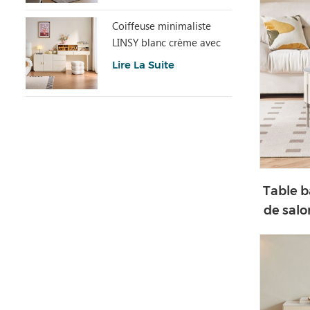
Coiffeuse minimaliste
LINSY blanc crème avec
armoire UD6C-A
Lire La Suite
Table b
de salo