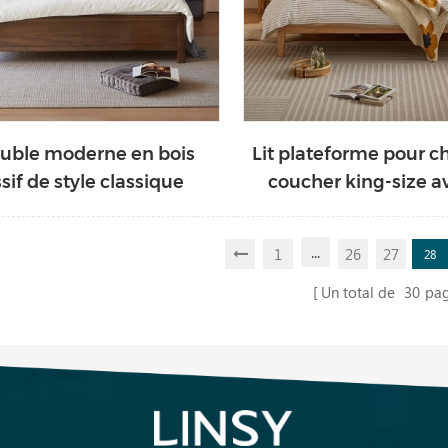
ouble moderne en bois
Lit plateforme pour 
if de style classique
coucher king-size av
LS303A3-A
LH047A3-A
...
1
26
27
28
Un total de
30
pa