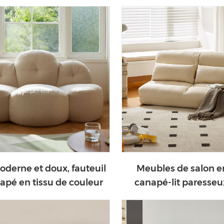
vendre G098
derne et doux, fauteuil
Meubles de salon en
apé en tissu de couleur
canapé-lit paresse
beige, TDY106-A