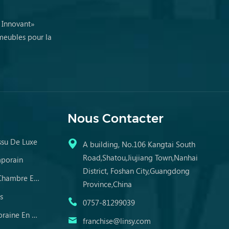
, Innovant»
meubles pour la
Nous Contacter
ssu De Luxe
A building, No.106 Kangtai South
Road,Shatou,Jiujiang Town,Nanhai
mporain
District, Foshan City,Guangdong
Commodes En Miroir De Chambre En Bois
Province,China
s
0757-81299039
Table À Manger Contemporaine En Marbre
franchise@linsy.com