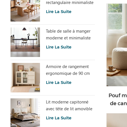
rectangulaire minimaliste
avec pierre frittée
Lire La Suite
LH586R4-C
Table de salle à manger
moderne et minimaliste
en dalle de pierre grise
Lire La Suite
avec plateau en acrylique
transparent RI2R-B
Armoire de rangement
ergonomique de 90 cm
de hauteur et spacieuse
Lire La Suite
TN1T-A
Pouf mo
Lit moderne capitonné
de can
avec tête de lit amovible
BC663-A
Lire La Suite