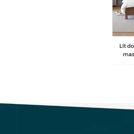
Lit d
mass