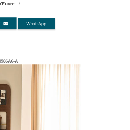
7
 Œuvre:
r
WhatsApp
LH586A6-A