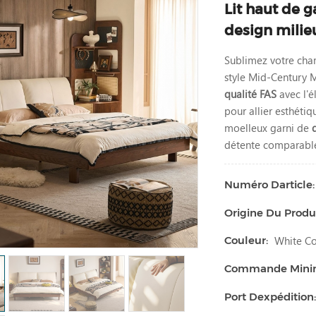
Lit haut de 
design milie
Sublimez votre cham
style Mid-Century M
qualité FAS
avec l'
pour allier esthétiq
moelleux garni de
détente comparable
Numéro Darticle:
Origine Du Produi
White Co
Couleur:
Commande Min
Port Dexpédition