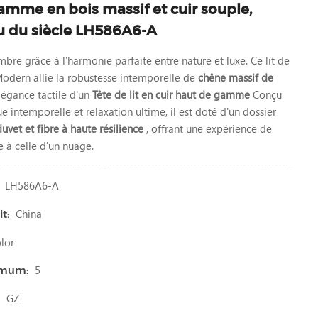
gamme en bois massif et cuir souple,
u du siècle LH586A6-A
bre grâce à l'harmonie parfaite entre nature et luxe. Ce lit de
odern allie la robustesse intemporelle de
chêne massif de
élégance tactile d'un
Tête de lit en cuir haut de gamme
Conçu
ue intemporelle et relaxation ultime, il est doté d'un dossier
duvet et fibre à haute résilience
, offrant une expérience de
 à celle d'un nuage.
LH586A6-A
China
t:
lor
5
imum:
GZ
: