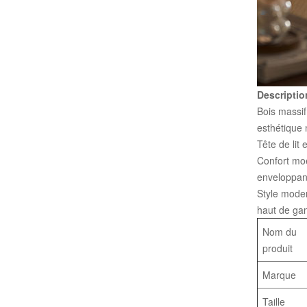
Descriptio
Bois massif
esthétique 
Tête de lit 
Confort moe
enveloppan
Style moder
haut de g
Nom du
produit
Marque
Taille