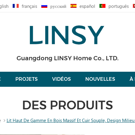
glish
français
русский
español
português
Guangdong LINSY Home Co., LTD.
É
PROJETS
VIDÉOS
NOUVELLES
À
DES PRODUITS
e
Lit Haut De Gamme En Bois Massif Et Cuir Souple, Design Milie