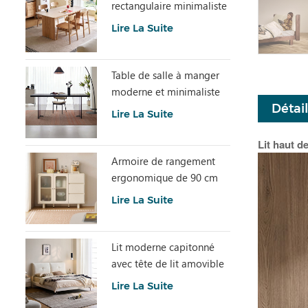
rectangulaire minimaliste
avec pierre frittée
Lire La Suite
LH586R4-C
Table de salle à manger
moderne et minimaliste
Détai
en dalle de pierre grise
Lire La Suite
avec plateau en acrylique
transparent RI2R-B
Lit haut d
Armoire de rangement
ergonomique de 90 cm
de hauteur et spacieuse
Lire La Suite
TN1T-A
Lit moderne capitonné
avec tête de lit amovible
BC663-A
Lire La Suite