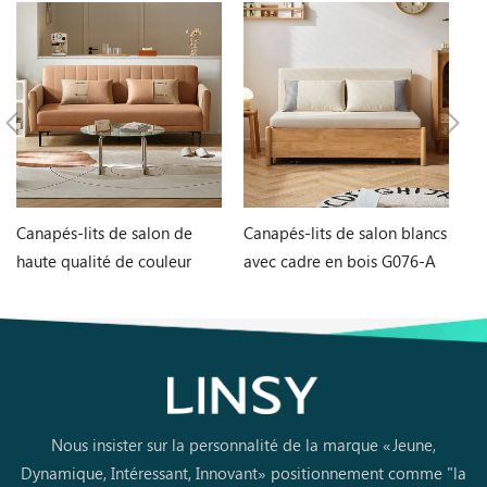
Canapés-lits de salon de
Canapés-lits de salon blancs
Ta
haute qualité de couleur
avec cadre en bois G076-A
et
orange G060-A
L
Nous insister sur la personnalité de la marque «Jeune,
Dynamique, Intéressant, Innovant» positionnement comme "la