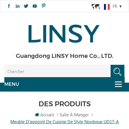
FR
Guangdong LINSY Home Co., LTD.
DES PRODUITS
Accueil
Salle À Manger
Meuble D'appoint De Cuisine De Style Nordique UD1T-A