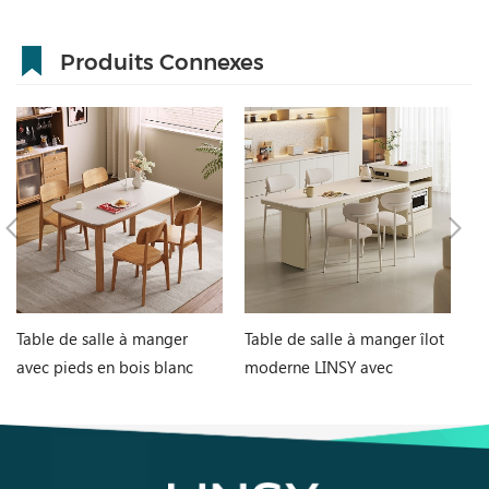
Produits Connexes
Table de salle à manger
Table de salle à manger îlot
Bu
avec pieds en bois blanc
moderne LINSY avec
et
pour intérieur contemporain
plateau en pierre frittée
RZ5R-D
UD6D-A