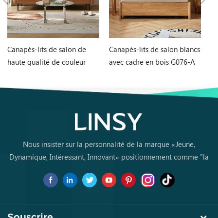
Canapés-lits de salon de
Canapés-lits de salon blancs
Ta
haute qualité de couleur
avec cadre en bois G076-A
et
orange G060-A
L
Nous insister sur la personnalité de la marque «Jeune,
Dynamique, Intéressant, Innovant» positionnement comme "la
marque de premier choix pourles jeunes achètent des meubles
pour la première fois
Souscrire