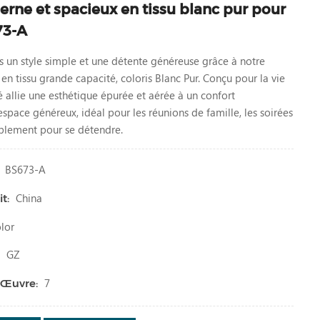
ne et spacieux en tissu blanc pur pour
73-A
s un style simple et une détente généreuse grâce à notre
n tissu grande capacité, coloris Blanc Pur. Conçu pour la vie
allie une esthétique épurée et aérée à un confort
espace généreux, idéal pour les réunions de famille, les soirées
plement pour se détendre.
BS673-A
China
t:
lor
GZ
:
7
 Œuvre: