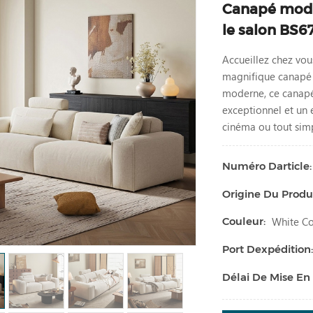
Canapé moder
le salon BS6
Accueillez chez vou
magnifique canapé e
moderne, ce canapé 
exceptionnel et un 
cinéma ou tout sim
Numéro Darticle:
Origine Du Produi
White Co
Couleur:
Port Dexpédition
Délai De Mise En