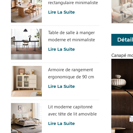
rectangulaire minimaliste
avec pierre frittée
Lire La Suite
LH586R4-C
Table de salle à manger
moderne et minimaliste
Détai
en dalle de pierre grise
Lire La Suite
avec plateau en acrylique
Canapé mod
transparent RI2R-B
Armoire de rangement
ergonomique de 90 cm
de hauteur et spacieuse
Lire La Suite
TN1T-A
Lit moderne capitonné
avec tête de lit amovible
BC663-A
Lire La Suite