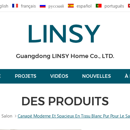
glish
français
русский
español
português
Guangdong LINSY Home Co., LTD.
É
PROJETS
VIDÉOS
NOUVELLES
À
DES PRODUITS
Salon
Canapé Moderne Et Spacieux En Tissu Blanc Pur Pour Le S