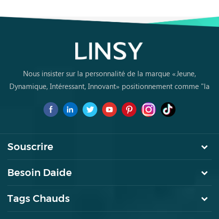
pour intérieur contemporain
plateau en pierre frittée
RZ5R-D
UD6D-A
Nous insister sur la personnalité de la marque «Jeune,
Dynamique, Intéressant, Innovant» positionnement comme "la
marque de premier choix pourles jeunes achètent des meubles
pour la première fois
Souscrire
Besoin Daide
Tags Chauds