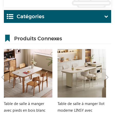
Catégories
Produits Connexes
Table de salle à manger
Table de salle à manger îlot
Bu
avec pieds en bois blanc
moderne LINSY avec
et