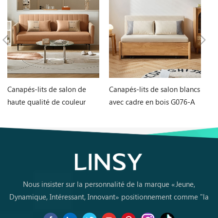
Canapés-lits de salon de
Canapés-lits de salon blancs
Ta
haute qualité de couleur
avec cadre en bois G076-A
et
orange G060-A
L
Nous insister sur la personnalité de la marque «Jeune,
Dynamique, Intéressant, Innovant» positionnement comme "la
marque de premier choix pourles jeunes achètent des meubles