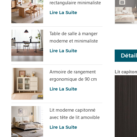
rectangulaire minimaliste
avec pierre frittée
Lire La Suite
LH586R4-C
Table de salle à manger
moderne et minimaliste
en dalle de pierre grise
Lire La Suite
Détai
avec plateau en acrylique
transparent RI2R-B
Lit capito
Armoire de rangement
ergonomique de 90 cm
de hauteur et spacieuse
Lire La Suite
TN1T-A
Lit moderne capitonné
avec tête de lit amovible
BC663-A
Lire La Suite