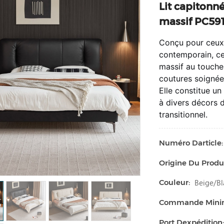
Lit capitonn
massif PC59
Conçu pour ceux q
contemporain, ce 
massif au toucher
coutures soignées
Elle constitue un
à divers décors 
transitionnel.
Numéro Darticle:
Origine Du Produi
Beige/bl
Couleur:
Commande Min
Port Dexpédition