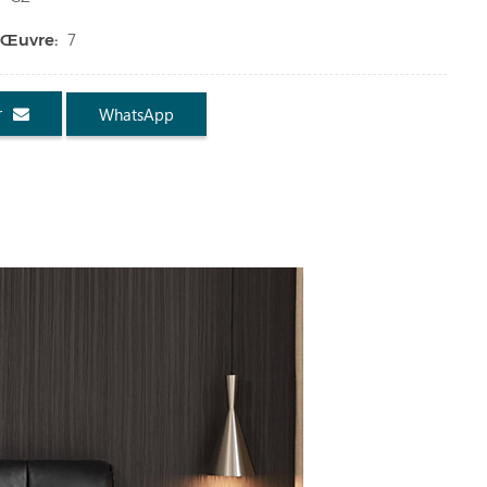
7
 Œuvre:
r
WhatsApp