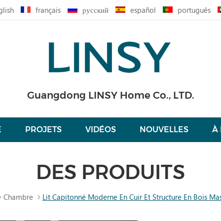
glish
français
русский
español
português
Guangdong LINSY Home Co., LTD.
É
PROJETS
VIDÉOS
NOUVELLES
À
DES PRODUITS
Chambre
Lit Capitonné Moderne En Cuir Et Structure En Bois Ma