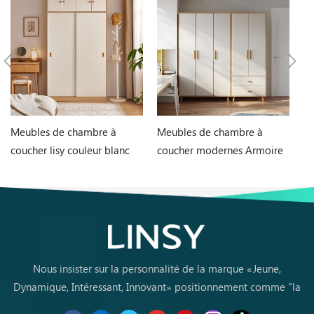
Meubles de chambre à
Meubles de chambre à
C
coucher lisy couleur blanc
coucher modernes Armoire
ch
1,2 m deux portes armoire
de rangement MDF JC18D-
de
ls466d6-a
A1
Nous insister sur la personnalité de la marque «Jeune,
Dynamique, Intéressant, Innovant» positionnement comme "la
marque de premier choix pourles jeunes achètent des meubles