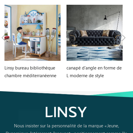
Linsy bureau bibliothèque
canapé d'angle en forme de
Me
chambre méditerranéenne
L moderne de style
ch
intégré garçon fille étudiant
chesterfield
LI
bureau d'ordinateur à
domicile DF1V-B
Nous insister sur la personnalité de la marque «Jeune,