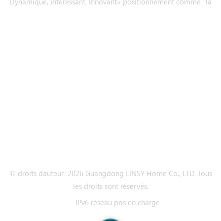
Dynamique, Intéressant, Innovant» positionnement comme "la
marque de premier choix pourles jeunes achètent des meubles
pour la première fois
Souscrire
Besoin Daide
Tags Chauds
Nous Contacter
© droits dauteur: 2026 Guangdong LINSY Home Co., LTD. Tous
les droits sont réservés.
IPv6 réseau pris en charge