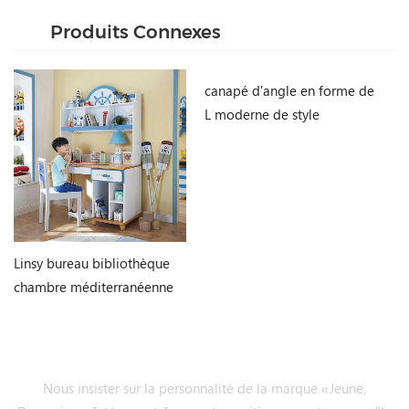
Produits Connexes
canapé d'angle en forme de
L moderne de style
chesterfield
Linsy bureau bibliothèque
Me
chambre méditerranéenne
ch
intégré garçon fille étudiant
LI
bureau d'ordinateur à
domicile DF1V-B
Nous insister sur la personnalité de la marque «Jeune,