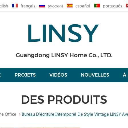
glish
français
русский
español
português
Guangdong LINSY Home Co., LTD.
É
PROJETS
VIDÉOS
NOUVELLES
À
DES PRODUITS
e Office
Bureau D'écriture Intemporel De Style Vintage LINSY Av