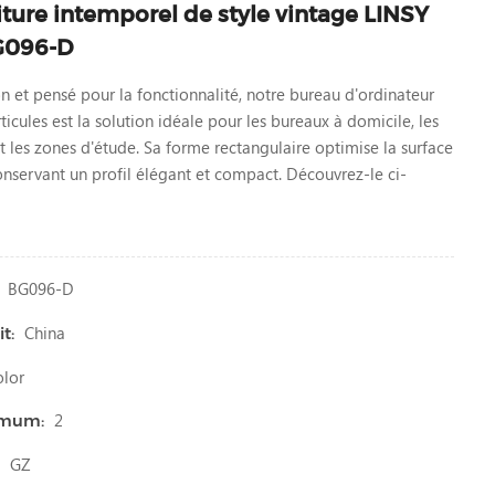
iture intemporel de style vintage LINSY
BG096-D
n et pensé pour la fonctionnalité, notre bureau d'ordinateur
icules est la solution idéale pour les bureaux à domicile, les
et les zones d'étude. Sa forme rectangulaire optimise la surface
conservant un profil élégant et compact. Découvrez-le ci-
BG096-D
China
t:
lor
2
imum:
GZ
: