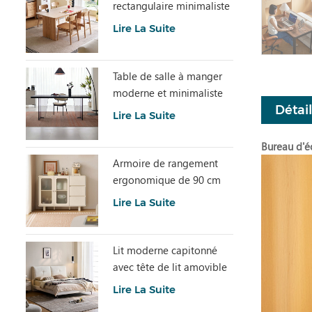
rectangulaire minimaliste
avec pierre frittée
Lire La Suite
LH586R4-C
Table de salle à manger
moderne et minimaliste
Détai
en dalle de pierre grise
Lire La Suite
avec plateau en acrylique
transparent RI2R-B
Bureau d'éc
Armoire de rangement
ergonomique de 90 cm
de hauteur et spacieuse
Lire La Suite
TN1T-A
Lit moderne capitonné
avec tête de lit amovible
BC663-A
Lire La Suite