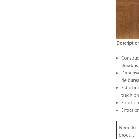
Description
Construc
durable.
Dimensio
de burea
Esthétiq
tradition
Fonction
Entretien
Nom du
produit