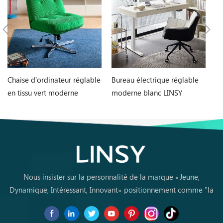
Chaise d'ordinateur réglable
Bureau électrique réglable
Ch
en tissu vert moderne
moderne blanc LINSY
er
BY123-A
BG076-A
en
Nous insister sur la personnalité de la marque «Jeune,
Dynamique, Intéressant, Innovant» positionnement comme "la
marque de premier choix pourles jeunes achètent des meubles
pour la première fois