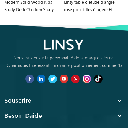
Modern Solid Wood Kids
Linsy table d'étude d'angle
no
Study Desk Children Study
rose pour filles étagère Et
d'
Table with Bookshelf
chaise bureau Ea2V
d'
LH359V2-B
Nous insister sur la personnalité de la marque «Jeune,
Dynamique, Intéressant, Innovant» positionnement comme "la
marque de premier choix pourles jeunes achètent des meubles
pour la première fois
Souscrire
Besoin Daide