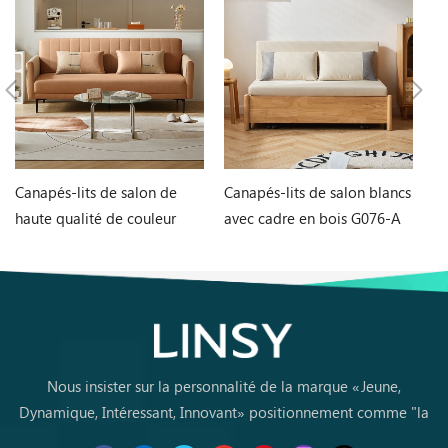
Canapés-lits de salon de
Canapés-lits de salon blancs
Ta
haute qualité de couleur
avec cadre en bois G076-A
et
orange G060-A
L
Nous insister sur la personnalité de la marque «Jeune,
Dynamique, Intéressant, Innovant» positionnement comme "la
marque de premier choix pourles jeunes achètent des meubles