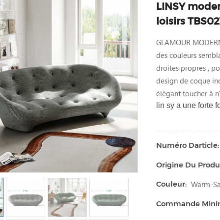
LINSY modern
loisirs TBS02
GLAMOUR MODERNE : 
des couleurs sembla
droites propres , p
design de coque inc
élégant toucher à n
lin
sy a une forte 
Numéro Darticle:
Origine Du Produi
Warm-San
Couleur:
Commande Min