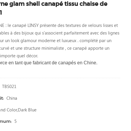
e glam shell canapé tissu chaise de
1
le canapé LINSY présente des textures de velours lisses et
bles à des bijoux qui s'associent parfaitement avec des lignes
our un look glamour moderne et luxueux . complété par un
urvé et une structure minimaliste , ce canapé apporte un
'importe quel décor.
force en tant que fabricant de canapés en Chine.
TBS021
China
t:
d Color,dark Blue
5
imum: