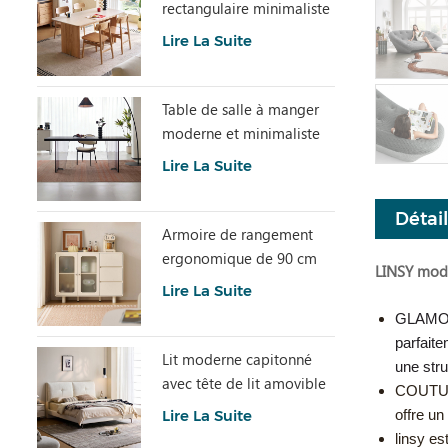
rectangulaire minimaliste
avec pierre frittée
Lire La Suite
LH586R4-C
Table de salle à manger
moderne et minimaliste
en dalle de pierre grise
Lire La Suite
avec plateau en acrylique
transparent RI2R-B
Détai
Armoire de rangement
ergonomique de 90 cm
LINSY mode
de hauteur et spacieuse
Lire La Suite
TN1T-A
GLAMOUR
parfaite
Lit moderne capitonné
une stru
avec tête de lit amovible
COUTURE
BC663-A
offre un
Lire La Suite
linsy e