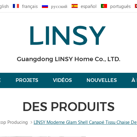
glish
français
русский
español
português
Guangdong LINSY Home Co., LTD.
É
PROJETS
VIDÉOS
NOUVELLES
À
DES PRODUITS
top Producing
LINSY Moderne Glam Shell Canapé Tissu Chaise De 