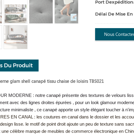
Port Dexpédition
Délai De Mise En
Nous Contacte
ls Du Produit
rne glam shell canapé tissu chaise de loisirs TBS021
 MODERNE : notre canapé présente des textures de velours lisses 
ment avec des lignes droites épurées , pour un look glamour moderne
cture minimaliste , ce canapé apporte un style élégant toucher à n'im
S EN CANAL : les coutures en canal dans le dossier et les accoudoi
 design lisse. le motif de point droit ajoute un peu de texture sans sacrif
st une célèbre marque de meubles de commerce électronique en Chi