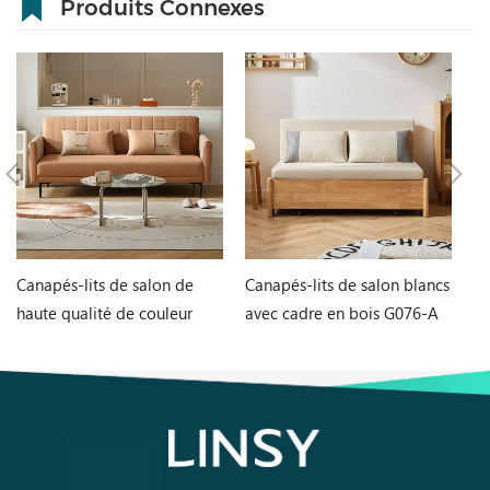
Produits Connexes
Canapés-lits de salon de
Canapés-lits de salon blancs
Ta
haute qualité de couleur
avec cadre en bois G076-A
et
orange G060-A
L