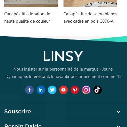
Canapés-lits de salon de
Canapés-lits de salon blancs
Ta
haute qualité de couleur
avec cadre en bois G076-A
et
orange G060-A
L
Nous insister sur la personnalité de la marque «Jeune,
Dynamique, Intéressant, Innovant» positionnement comme "la
marque de premier choix pourles jeunes achètent des meubles
pour la première fois
Souscrire
Besoin Daide