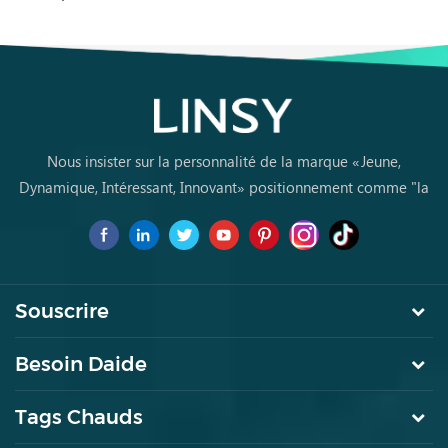
orange G060-A
L
Nous insister sur la personnalité de la marque «Jeune,
Dynamique, Intéressant, Innovant» positionnement comme "la
marque de premier choix pourles jeunes achètent des meubles
pour la première fois
Souscrire
Besoin Daide
Tags Chauds