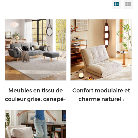
Grid Vi
Li
Meubles en tissu de
Confort modulaire et
couleur grise, canapé-
charme naturel :
lit de salon, meilleure
canapé-lit Tatami
vente, LS202401
Beige Home TDY124-
A