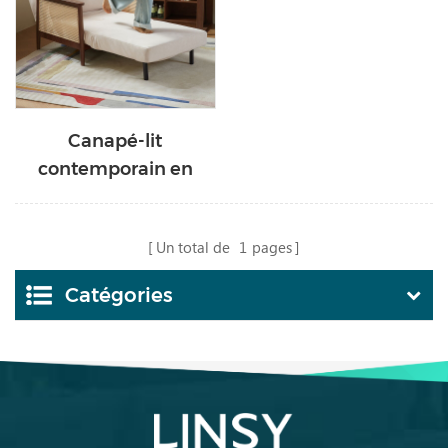
Canapé-lit
contemporain en
tissu LINSY TG1K-A
Un total de
1
pages
Catégories