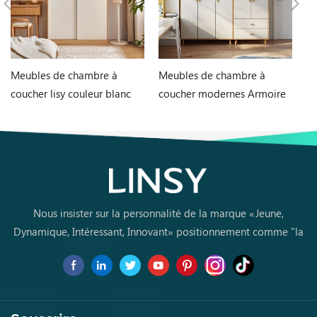
Meubles de chambre à
Meubles de chambre à
C
coucher lisy couleur blanc
coucher modernes Armoire
ch
1,2 m deux portes armoire
de rangement MDF JC18D-
de
ls466d6-a
A1
Nous insister sur la personnalité de la marque «Jeune,
Dynamique, Intéressant, Innovant» positionnement comme "la
marque de premier choix pourles jeunes achètent des meubles
pour la première fois