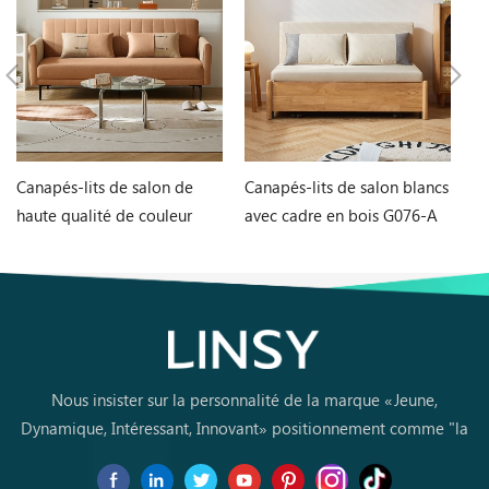
Canapés-lits de salon de
Canapés-lits de salon blancs
Ta
haute qualité de couleur
avec cadre en bois G076-A
et
orange G060-A
L
Nous insister sur la personnalité de la marque «Jeune,
Dynamique, Intéressant, Innovant» positionnement comme "la
marque de premier choix pourles jeunes achètent des meubles
pour la première fois