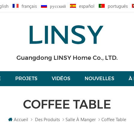
glish
français
русский
español
português
Guangdong LINSY Home Co., LTD.
É
PROJETS
VIDÉOS
NOUVELLES
À
COFFEE TABLE
Accueil
Des Produits
Salle À Manger
Coffee Table