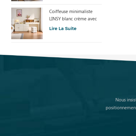
Coiffeuse minimaliste
LINSY blanc crème avec
armoire UD6C-A
Lire La Suite
Nous insis
positionnement