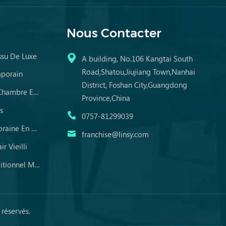
Nous Contacter
ssu De Luxe
A building, No.106 Kangtai South
Road,Shatou,Jiujiang Town,Nanhai
mporain
District, Foshan City,Guangdong
Commodes En Miroir De Chambre En Bois
Province,China
s
0757-81299039
Table À Manger Contemporaine En Marbre
franchise@linsy.com
r Vieilli
Ensemble De Canapé Traditionnel Meubles En Cuir
réservés.